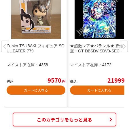
Funko TSUBAKI フィギュア SO
★超激レア★パラレル★ 孫悟
UL EATER 779
空：GT DBSDV SDV9-SEC
マイストア在庫：
4358
マイストア在庫：
4172
9570
21999
税込
円
税込
円
カートに入れる
カートに入れる
このカテゴリをもっと見る