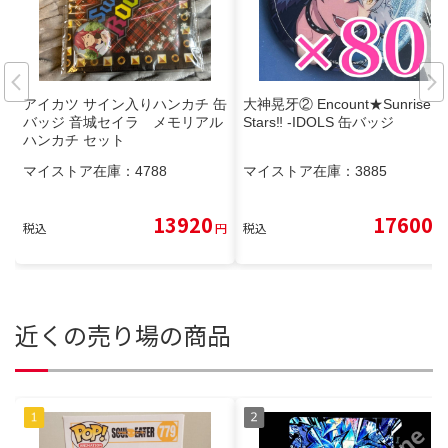
アイカツ サイン入りハンカチ 缶
大神晃牙② Encount★Sunrise×
バッジ 音城セイラ メモリアル
Stars‼︎ -IDOLS 缶バッジ
ハンカチ セット
マイストア在庫：
4788
マイストア在庫：
3885
13920
17600
税込
円
税込
円
近くの売り場の商品