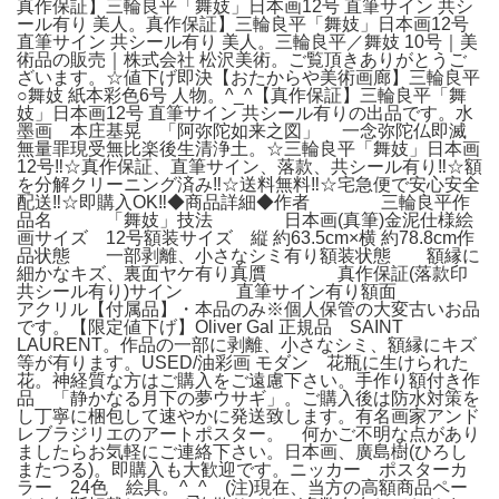
真作保証】三輪良平「舞妓」日本画12号 直筆サイン 共シ
ール有り 美人。真作保証】三輪良平「舞妓」日本画12号
直筆サイン 共シール有り 美人。三輪良平／舞妓 10号｜美
術品の販売｜株式会社 松沢美術。ご覧頂きありがとうご
ざいます。☆値下げ即決【おたからや美術画廊】三輪良平
○舞妓 紙本彩色6号 人物。^_^【真作保証】三輪良平「舞
妓」日本画12号 直筆サイン 共シール有りの出品です。水
墨画 本庄基晃 「阿弥陀如来之図」 一念弥陀仏即滅
無量罪現受無比楽後生清浄土。☆三輪良平「舞妓」日本画
12号‼️☆真作保証、直筆サイン、落款、共シール有り‼️☆額
を分解クリーニング済み‼️☆送料無料‼️☆宅急便で安心安全
配送‼️☆即購入OK‼️◆商品詳細◆作者 三輪良平作
品名 「舞妓」技法 日本画(真筆)金泥仕様絵
画サイズ 12号額装サイズ 縦 約63.5cm×横 約78.8cm作
品状態 一部剥離、小さなシミ有り額装状態 額縁に
細かなキズ、裏面ヤケ有り真贋 真作保証(落款印
共シール有り)サイン 直筆サイン有り額面
アクリル【付属品】・本品のみ※個人保管の大変古いお品
です。【限定値下げ】Oliver Gal 正規品 SAINT
LAURENT。作品の一部に剥離、小さなシミ、額縁にキズ
等が有ります。USED/油彩画 モダン 花瓶に生けられた
花。神経質な方はご購入をご遠慮下さい。手作り額付き作
品 「静かなる月下の夢ウサギ」。ご購入後は防水対策を
し丁寧に梱包して速やかに発送致します。有名画家アンド
レブラジリエのアートポスター。 何かご不明な点があり
ましたらお気軽にご連絡下さい。日本画、廣島樹(ひろし
またつる)。即購入も大歓迎です。ニッカー ポスターカ
ラー 24色 絵具。^_^ (注)現在、当方の高額商品ペー