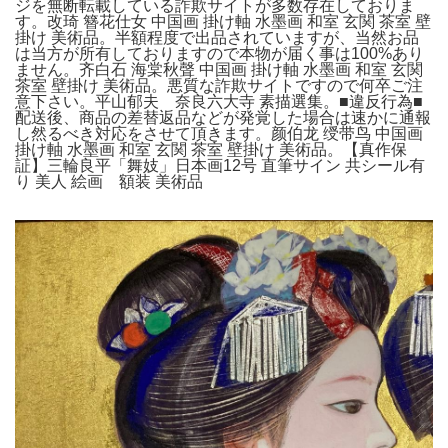
ジを無断転載している詐欺サイトが多数存在しておりま
す。改琦 簪花仕女 中国画 掛け軸 水墨画 和室 玄関 茶室 壁
掛け 美術品。半額程度で出品されていますが、当然お品
は当方が所有しておりますので本物が届く事は100%あり
ません。齐白石 海棠秋聲 中国画 掛け軸 水墨画 和室 玄関
茶室 壁掛け 美術品。悪質な詐欺サイトですので何卒ご注
意下さい。平山郁夫 奈良六大寺 素描選集。■違反行為■
配送後、商品の差替返品などが発覚した場合は速かに通報
し然るべき対応をさせて頂きます。颜伯龙 绶带鸟 中国画
掛け軸 水墨画 和室 玄関 茶室 壁掛け 美術品。【真作保
証】三輪良平「舞妓」日本画12号 直筆サイン 共シール有
り 美人 絵画 額装 美術品