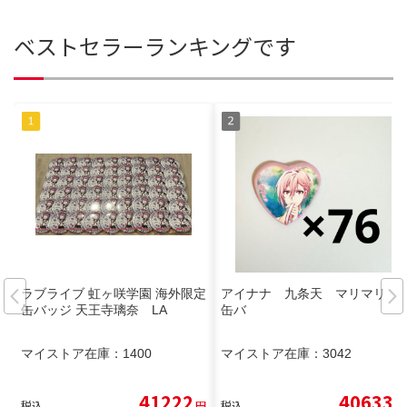
ベストセラーランキングです
ラブライブ 虹ヶ咲学園 海外限定
アイナナ 九条天 マリマリ
缶バッジ 天王寺璃奈 LA
缶バ
マイストア在庫：
1400
マイストア在庫：
3042
41222
40633
税込
円
税込
円