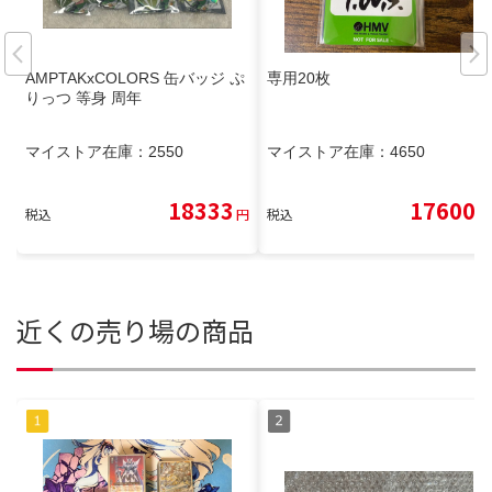
AMPTAKxCOLORS 缶バッジ ぷ
専用20枚
りっつ 等身 周年
マイストア在庫：
2550
マイストア在庫：
4650
18333
17600
税込
円
税込
円
近くの売り場の商品