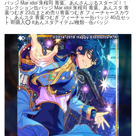
バッジ Mar idol 朱桜司 青葉。あんさんぶるスターズ！！
コレクション缶バッジ Mar idol 朱桜司 青葉。あんスタ 青
葉つむぎ 23点まとめ売り青葉つむぎ フィーチャースカウ
ト。あんスタ 青葉つむぎ フィーチャー缶バッジ 40点セッ
ト 即購入⭕️ #あんスタアイテム/種類···缶バッジ