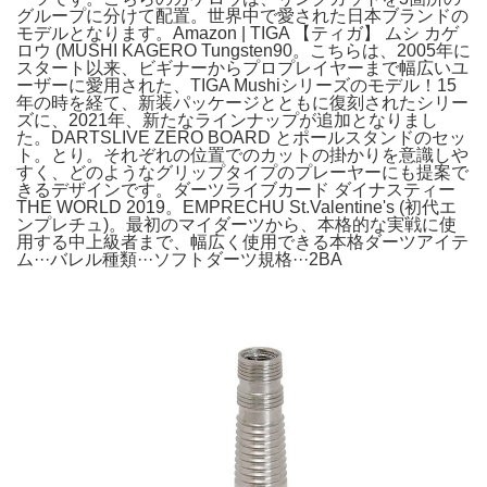
グループに分けて配置。世界中で愛された日本ブランドの
モデルとなります。Amazon | TIGA 【ティガ】 ムシ カゲ
ロウ (MUSHI KAGERO Tungsten90。こちらは、2005年に
スタート以来、ビギナーからプロプレイヤーまで幅広いユ
ーザーに愛用された、TIGA Mushiシリーズのモデル！15
年の時を経て、新装パッケージとともに復刻されたシリー
ズに、2021年、新たなラインナップが追加となりまし
た。DARTSLIVE ZERO BOARD とポールスタンドのセッ
ト。とり。それぞれの位置でのカットの掛かりを意識しや
すく、どのようなグリップタイプのプレーヤーにも提案で
きるデザインです。ダーツライブカード ダイナスティー
THE WORLD 2019。EMPRECHU St.Valentine's (初代エ
ンプレチュ)。最初のマイダーツから、本格的な実戦に使
用する中上級者まで、幅広く使用できる本格ダーツアイテ
ム···バレル種類···ソフトダーツ規格···2BA