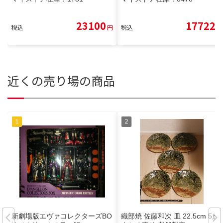
23100
17722
税込
円
税込
円
近くの売り場の商品
新劇場版エヴァコレクターズBO
織部焼 佐藤和次 皿 22.5cm 5点