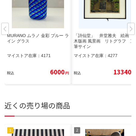
MURANO ムラノ 金彩 ブルー ラ
「詩仙堂」 井堂雅夫 絵画
イン グラス
木版画 風景画 リトグラフ 直
筆サイン
マイストア在庫：
4171
マイストア在庫：
4277
6000
13340
税込
円
税込
円
近くの売り場の商品