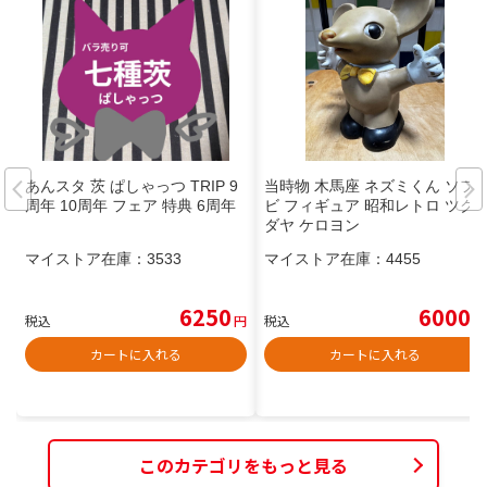
あんスタ 茨 ぱしゃっつ TRIP 9
当時物 木馬座 ネズミくん ソフ
周年 10周年 フェア 特典 6周年
ビ フィギュア 昭和レトロ ツク
ダヤ ケロヨン
マイストア在庫：
3533
マイストア在庫：
4455
6250
6000
税込
円
税込
円
カートに入れる
カートに入れる
このカテゴリをもっと見る