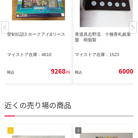
聖剣伝説3 ホークアイ&リース
香道具志野流 十種香札銀葉
盤 樹脂製
マイストア在庫：
4610
マイストア在庫：
1523
9268
6000
税込
円
税込
円
近くの売り場の商品