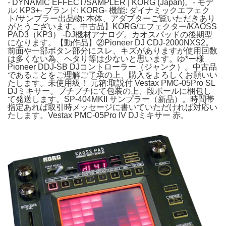
- DYNAMIC EFFECT/SAMPLER | KORG (Japan)。- モデ
ル: KP3+- ブランド: KORG- 機能: ダイナミックエフェク
ト/サンプラー出品物: 本体、アダプターご覧いただきあり
がとうございます。中古品】KORG/エフェクター/KAOSS
PAD3（KP3） -DJ機材アナログ。カオスパッドの後期型
になります。【動作品】②Pioneer DJ CDJ-2000NXS2。
前面や一部ボタン部分にスレ、キズがありますが使用回数
は多くない為、ヘタり等は少ないと思います。ゆ*ー様
Pioneer DDJ-SB DJコントローラー（ジャンク）。中古品
であることをご理解ご了承の上、購入をよろしくお願いい
たします。未使用級！ 元箱:取説付 Vestax PMC-05Pro SL
DJミキサー。プチプチにて包装の上、段ボールに梱包し
て発送します。SP-404MKII サンプラー（新品）。時間帯
指定あれば取引時メッセージに書いていただければ対応い
たします。Vestax PMC-05Pro IV DJミキサー 赤。