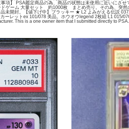
【注意事項】 PSA鑑定商品の為、商品の状態は未使用に近いにさせ
カードゲーム 大量セット 約1000枚 まとめ売り。その為、
未開封。【値下げ中】ブラッキー ★ L2 よみがえる伝説 037
101/078 美品。ホウオウlegend 2枚組 L1 015/070 016/070。
cturer. This is a one owner item that I submitted directly to PSA.