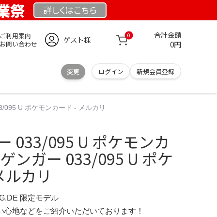
創業祭
詳しくは
こちら
合計金額
ご利用案内
0
ゲスト様
0円
お問い合わせ
変更
ログイン
新規会員登録
33/095 U ポケモンカード - メルカリ
ー 033/095 U ポケモンカ
 ゲンガー 033/095 U ポケ
 メルカリ
NG.DE 限定モデル
の使い心地などをご紹介いただいております！