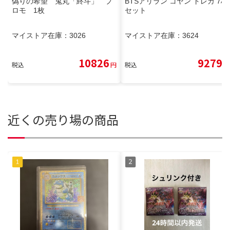
偽りの希望 鬼丸「終斗」 プ
BTSアリラン コヤン トレカ 7枚
ロモ 1枚
セット
マイストア在庫：
3026
マイストア在庫：
3624
10826
9279
税込
円
税込
円
近くの売り場の商品