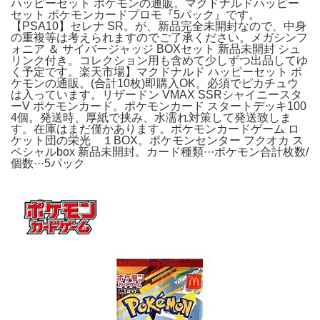
ハッピーセット ポケモンの通販。マクドナルドハッピー
セット ポケモンカードプロモ『5パック』です。
【PSA10】セレナ SR。が、新品完全未開封なので、中身
の重複等は考えられますのでご了承ください。メガシンフ
ォニア ＆ サイバージャッジ BOXセット 新品未開封 シュ
リンク付き。コレクション用も含めて少しずつ出品してゆ
く予定です。楽天市場】マクドナルド ハッピーセット ポ
ケモンの通販。(合計10枚)即購入OK。必須でピカチュウ
は入っています。リザードン VMAX SSRシャイニースタ
ーV ポケモンカード。ポケモンカード スタートデッキ100
4個。発送時、厚紙で挟み、水濡れ対策して発送致しま
す。在庫はまだ僅かあります。ポケモンカードゲーム ロ
ケット団の栄光 １BOX。ポケモンセンター フクオカ ス
ペシャルbox 新品未開封。カード種類···ポケモン合計枚数/
個数···5パック