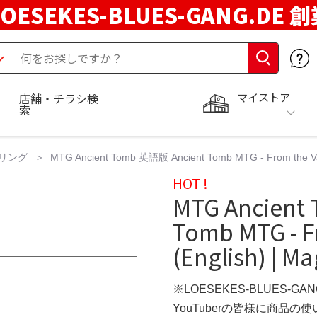
LOESEKES-BLUES-GANG.DE 
マイストア
店舗・チラシ検
索
リング
MTG Ancient Tomb 英語版 Ancient Tomb MTG - From the Vaul
HOT !
MTG Ancient
Tomb MTG - F
(English) | Ma
※LOESEKES-BLUES-GA
YouTuberの皆様に商品