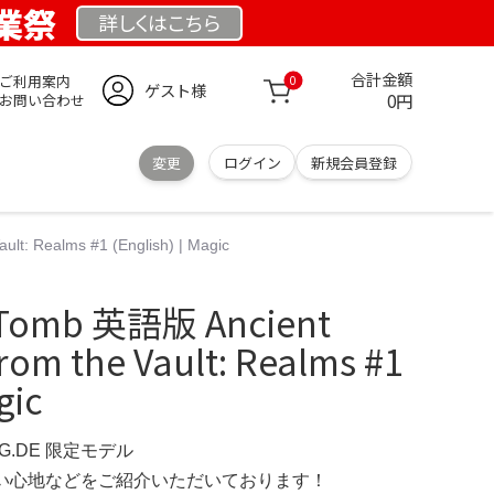
創業祭
詳しくは
こちら
合計金額
ご利用案内
0
ゲスト様
0円
お問い合わせ
変更
ログイン
新規会員登録
t: Realms #1 (English) | Magic
 Tomb 英語版 Ancient
rom the Vault: Realms #1
gic
NG.DE 限定モデル
の使い心地などをご紹介いただいております！