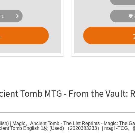
いて
受
る
nt Tomb MTG - From the Vault: Re
nglish) | Magic。Ancient Tomb - The List Reprints - Magic
mb English 1枚 (Used) （2020383233）| mag