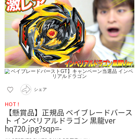
シェア
HOT !
【懸賞品】正規品 ベイブレードバース
ト インペリアルドラゴン 黒龍ver
hq720.jpg?sqp=-