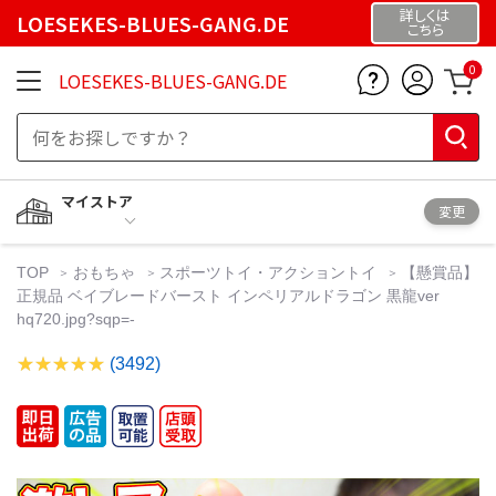
詳しくは
LOESEKES-BLUES-GANG.DE
こちら
0
LOESEKES-BLUES-GANG.DE
マイストア
変更
TOP
おもちゃ
スポーツトイ・アクショントイ
【懸賞品】
正規品 ベイブレードバースト インペリアルドラゴン 黒龍ver
hq720.jpg?sqp=-
(3492)