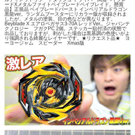
ードXメタルファイトベイブレードベイブレイド。懸賞
品】正規品 ベイブレードバースト インペリアルドラゴン
黒龍ver。ランダムブースターにリカラー版が収録されま
したが、メタルの塗装、目の色などが異なります。
Beyblade X エアロペガサス3-70A レッドVer.。ジャパンテ
クノロジー フガクPC 2個。ステッカー貼付済の状態で
出品しておりますが、剥がした場合は黒基調の色使いがよ
り強調される綺麗なレイヤーです。★リクエスト品★ ヨ
ーヨージャム スピーダー Xmas版