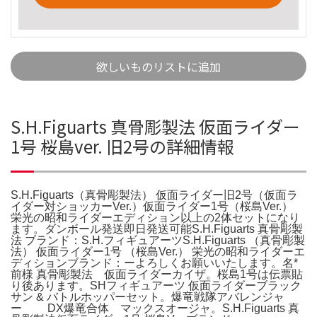
欲しいものリストに追加
S.H.Figuarts 真骨彫製法 仮面ライダー
1号 桜島ver. 旧2号の詳細情報
S.H.Figuarts（真骨彫製法） 仮面ライダー旧2号（仮面ラ
イダー対ショッカーVer.）仮面ライダー1号（桜島Ver.）
栄光の昭和ライダーエディション以上の2体セットになり
ます。ダンボール発送即日発送可能S.H.Figuarts 真骨彫製
法 ブランド：S.H.フィギュアーツS.H.Figuarts （真骨彫製
法） 仮面ライダー1号 （桜島Ver.） 栄光の昭和ライダーエ
ディションブランド：ーよろしくお願いいたします。名*
前様 真骨彫製法 仮面ライダーカイザ。桜島1号は伝票貼
り後あります。SHフィギュアーツ 仮面ライダーブラック
サン & バトルホッパーセット。爆竜戦隊アバレンジャ
ー DX爆竜合体 マックスオージャ。S.H.Figuarts 真