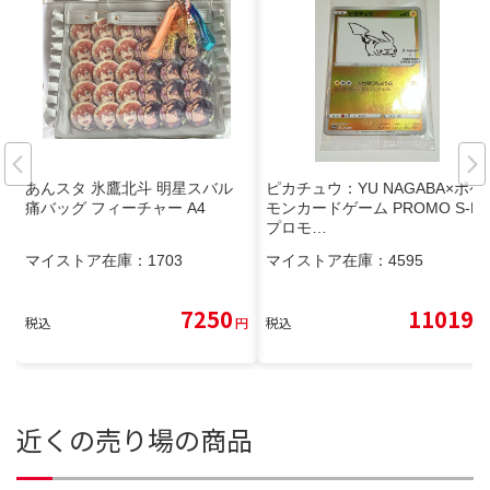
あんスタ 氷鷹北斗 明星スバル
ピカチュウ：YU NAGABA×ポケ
痛バッグ フィーチャー A4
モンカードゲーム PROMO S-P
プロモ…
マイストア在庫：
1703
マイストア在庫：
4595
7250
11019
税込
円
税込
円
近くの売り場の商品