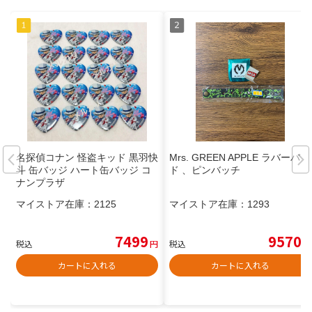
名探偵コナン 怪盗キッド 黒羽快
Mrs. GREEN APPLE ラバーバン
斗 缶バッジ ハート缶バッジ コ
ド 、ピンバッチ
ナンプラザ
マイストア在庫：
2125
マイストア在庫：
1293
7499
9570
税込
円
税込
円
カートに入れる
カートに入れる