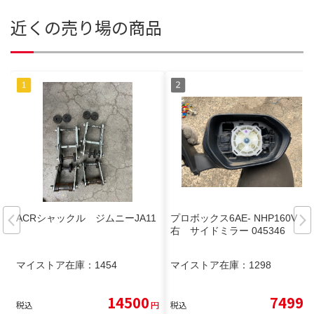
近くの売り場の商品
ACRシャックル ジムニーJA11
プロボックス6AE- NHP160V
右 サイドミラー 045346
マイストア在庫：
1454
マイストア在庫：
1298
14500
7499
税込
円
税込
円