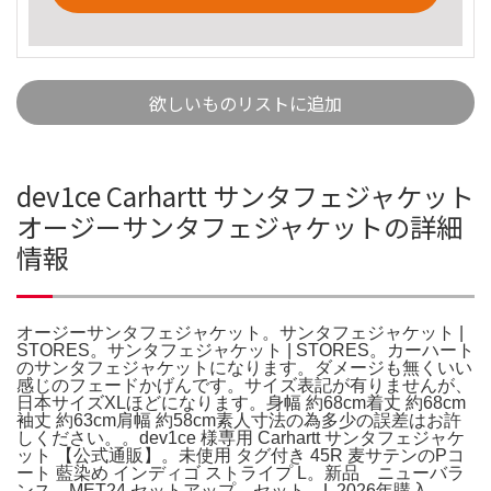
欲しいものリストに追加
dev1ce Carhartt サンタフェジャケット
オージーサンタフェジャケットの詳細
情報
オージーサンタフェジャケット。サンタフェジャケット |
STORES。サンタフェジャケット | STORES。カーハート
のサンタフェジャケットになります。ダメージも無くいい
感じのフェードかげんです。サイズ表記が有りませんが、
日本サイズXLほどになります。身幅 約68cm着丈 約68cm
袖丈 約63cm肩幅 約58cm素人寸法の為多少の誤差はお許
しください。。dev1ce 様専用 Carhartt サンタフェジャケ
ット 【公式通販】。未使用 タグ付き 45R 麦サテンのPコ
ート 藍染め インディゴ ストライプ L。新品 ニューバラ
ンス MET24 セットアップ セット L 2026年購入