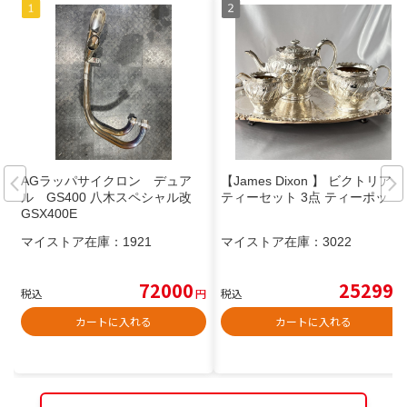
AGラッパサイクロン デュア
【James Dixon 】 ビクトリアン
ル GS400 八木スペシャル改
ティーセット 3点 ティーポット
GSX400E
マイストア在庫：
1921
マイストア在庫：
3022
72000
25299
税込
円
税込
円
カートに入れる
カートに入れる