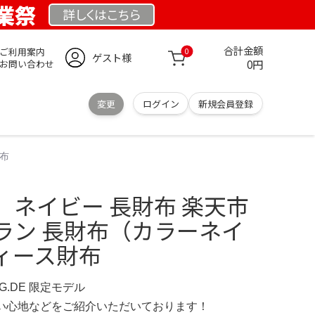
創業祭
詳しくは
こちら
合計金額
ご利用案内
0
ゲスト様
0円
お問い合わせ
変更
ログイン
新規会員登録
布
 ネイビー 長財布 楽天市
ラン 長財布（カラーネイ
ィース財布
NG.DE 限定モデル
の使い心地などをご紹介いただいております！