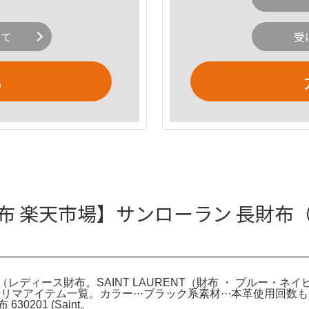
いて
受
る
布 楽天市場】サンローラン 長財布
ディース財布。SAINT LAURENT（財布 ・ ブルー・ネイ
のフリマアイテム一覧。カラー···ブラック系素材···本革使用
201 (Saint。