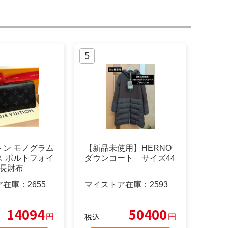
トン モノグラム
【新品未使用】HERNO
ス ポルトフォイ
ダウンコート サイズ44
 長財布
ア在庫：
2655
マイストア在庫：
2593
14094
50400
円
円
税込