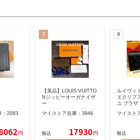
【美品】LOUIS VUITTO
ルイヴィ
Nジッピーオーガナイザ
エクリプ
ー
ユ ブラザ
庫：
2093
マイストア在庫：
3946
マイスト
8062
17930
円
円
税込
税込