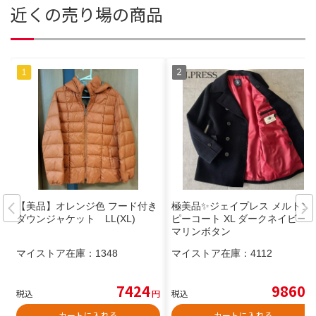
近くの売り場の商品
【美品】オレンジ色 フード付き
極美品✨️ジェイプレス メルトン
ダウンジャケット LL(XL)
ピーコート XL ダークネイビー
マリンボタン
マイストア在庫：
1348
マイストア在庫：
4112
7424
9860
税込
円
税込
円
カートに入れる
カートに入れる