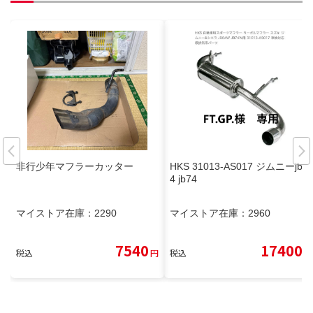
非行少年マフラーカッター
HKS 31013-AS017 ジムニーjb6
4 jb74
マイストア在庫：
2290
マイストア在庫：
2960
7540
17400
税込
円
税込
円