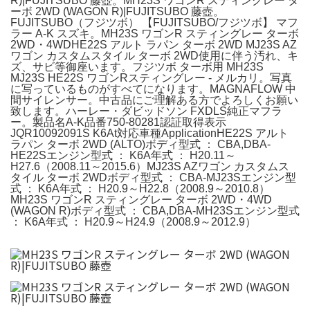
R)|FUJITSUBO 藤壺。MH23S ワゴンR スティングレー タ
ーボ 2WD (WAGON R)|FUJITSUBO 藤壺。
FUJITSUBO（フジツボ） 【FUJITSUBO/フジツボ】 マフ
ラー A-K スズキ。MH23S ワゴンR スティングレー ターボ
2WD・4WDHE22S アルト ラパン ターボ 2WD MJ23S AZ
ワゴン カスタムスタイル ターボ 2WD使用に伴う汚れ、キ
ズ、サビ等御座います。フジツボ ターボ用 MH23S
MJ23S HE22S ワゴンRスティングレー - メルカリ。写真
に写っているものがすべてになります。MAGNAFLOW 中
間サイレンサー。中古品にご理解ある方でよろしくお願い
致します。ハーレー・ダビッドソン FXDLS純正マフラ
ー。製品名A-K品番750-80281認証取得表示
JQR10092091S K6At対応車種ApplicationHE22S アルト
ラパン ターボ 2WD (ALTO)ボディ型式 ： CBA,DBA-
HE22Sエンジン型式 ： K6A年式 ： H20.11～
H27.6（2008.11～2015.6）MJ23S AZワゴン カスタムス
タイル ターボ 2WDボディ型式 ： CBA-MJ23Sエンジン型
式 ： K6A年式 ： H20.9～H22.8（2008.9～2010.8）
MH23S ワゴンR スティングレー ターボ 2WD・4WD
(WAGON R)ボディ型式 ： CBA,DBA-MH23Sエンジン型式
： K6A年式 ： H20.9～H24.9（2008.9～2012.9）