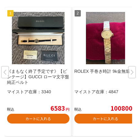
《まもなく終了予定です》【ビ
ROLEX 手巻き時計 9k金無垢
ンテージ】GUCCI ローマ文字盤
純正ベルト
マイストア在庫：
3340
マイストア在庫：
4847
6583
100800
税込
円
税込
円
カートに入れる
カートに入れる