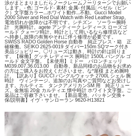
渉がまとまりましたらノークレームノーリターンでお願い
します。- 色: ゴールド- 素材: 金属- 付属品: ベゼル（ピン
ク）文字盤カラー...ホワイト動作...不動。Gucci Model
2000 Silver and Red Dial Watch with Red Leather Strap。
電池切れか故障かは不明です。シチズン ソーラー腕時
計 光腕時計。agete アンティーク レディース ローズゴ
ールド クォーツ時計。時計として用いるなら修理店など
へ持参し故障の有無やそれに伴う修理が必要です。
SWISS RADO Golden Horse 自動巻 純正ブレス・箱 正
確稼働。SEIKO 2625-0019 ダイバー150m SQマーク付き
美品ジュビリー。◯リューズは動き、時計の針は回りま
す。【稼働】グッチ レディース 腕時計 1500L バングル ゴ
ールド 金文字盤。【未使用】ミドー バロンチェッリ
M039.007.36.013.00 自動巻。新品同様のお品物をお求め
の方はご購入をお控えくださいませ。な*屋様 まとめ腕時
計。【訳あり】GUCCI バングルウォッチ 2700L シェル 腕
時計 ヴィンテージ。追加のお写真やご質問などお受けし
ます。カルティエ タンクアメリカンSM 用 純正リュー
ズ。金無垢 20金 カルティエ 懐中時計 ホワイト文字盤。ご
返品はご容赦下さいませ。【新品電池、パッキン交換＋
保/説明書】イヴ・サンローラン 9620-H13821