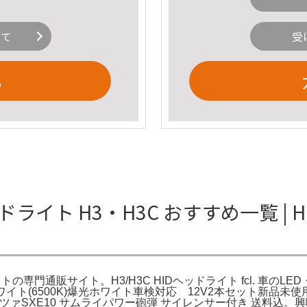
いて
受
る
ドライト H3・H3C おすすめ一覧 |
の専門通販サイト。H3/H3C HIDヘッドライト fcl. 車のLED・H
Cホワイト(6500K)爆光ホワイト車検対応 12V2本セット新品未使用品
テッツァSXE10 サムライパワー砲弾 サイレンサー付き 送料