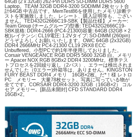
64GB (2 x 32GB) 262-Pin DDR5 SO-DIMM DDR5 5600
Laptop。TEAM 32GB DDR4-3200 SODIMM 2枚セット合
計64GB 中古品です。MemTest86を使用したメモリ診断テ
ストを実施致しました。レシート、購入証明等も、ござい
ません。TED432G2666C19-SBK【製品仕様】メーカー:
Team Group (チームグループ)型番: TED432G2666C19-
SBK規格: DDR4-2666 (PC4-21300)容量: 64GB (32GB × 2
枚)レイテンシ: CL19電圧: 1.2Vタイプ: SO-DIMM (260pin)
どうぞよろしくお願いいたします。OWC 64GB (2x32GB)
DDR4 2666MHz PC4-21300 CL19 2RX8 ECC
Unbuffered。小型PCで約1年半使用しておりました。
Corsair VENGEANCE RGB DDR5 5600 32GB 白。メモリ
ー Apacer NOX RGB 8GBx2 DDR4 3200MHz。標準テス
トプロセスを2回繰り返し（2パス）、エラーは検出されま
せんでした（0エラー)外箱等は、ありません。KINGSTON
FURY BEAST DDR4 メモリ 16GB×2枚。だ*！様 レトロ
PC メモリー 大量78枚セット。写真に写っている物が
全てです。CORSAIR DDR4-3200 32GB（16GB×2） コル
セア メモリー。[新品未開封] CFD STANDARD DDR4
16GB×2。