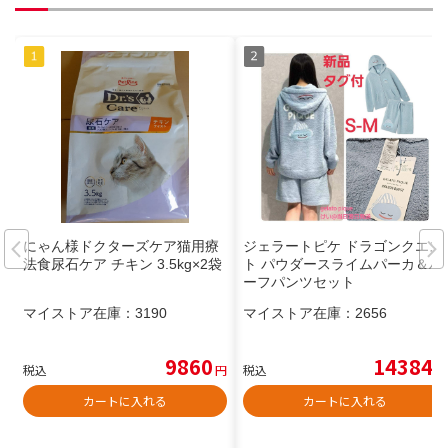
にゃん様ドクターズケア猫用療
ジェラートピケ ドラゴンクエス
法食尿石ケア チキン 3.5kg×2袋
ト パウダースライムパーカ＆ハ
ーフパンツセット
マイストア在庫：
3190
マイストア在庫：
2656
9860
14384
税込
円
税込
円
カートに入れる
カートに入れる