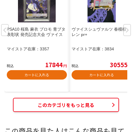
PSA10 桜島 麻衣 プロモ 青ブタ
ヴァイスシュヴァルツ 春模様 カ
表彰状 発売記念大会 ヴァイス
レン pr+
マイストア在庫：
3357
マイストア在庫：
3834
17844
30555
税込
円
税込
円
カートに入れる
カートに入れる
このカテゴリをもっと見る
この商品を見た人はこんな商品も見て