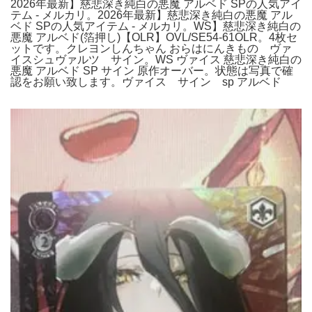
2026年最新】慈悲深き純白の悪魔 アルベド SPの人気アイ
テム - メルカリ。2026年最新】慈悲深き純白の悪魔 アル
ベド SPの人気アイテム - メルカリ。WS】慈悲深き純白の
悪魔 アルベド(箔押し)【OLR】OVL/SE54-61OLR。4枚セ
ットです。クレヨンしんちゃん おらはにんきもの ヴァ
イスシュヴァルツ サイン。WS ヴァイス 慈悲深き純白の
悪魔 アルベド SP サイン 原作オーバー。状態は写真で確
認をお願い致します。ヴァイス サイン sp アルベド