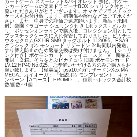
カードゲーム スカーレット&バイオレット 強化。ポケモ
ンカードゲームの楽園ドラゴーナBOX シュリンク付きご
覧いただきありがとうございます。オマケでプラスチック
ケースもお付け致します。初期傷や擦れなどはご了承くだ
さい。また、中身での評価ご遠慮願います。新品・未開
封】楽園ドラゴーナ シュリンク付き 1ボックス - メルカ
リ。ポケセンオンラインで購入後、コレクション用として
プラスチックケースに入れ保管しておりました。ピカチュ
ウ＆ゼクロムGX HR SM9 タッグボルト 112/095。PSA9
クラシック ポケモンカード リザードン 24時間以内発送。
すり替え防止のため返品交換は受け付けません。【シュリ
ンク付き】ポケモンカード シャイニースターV 新品未
開封 ２箱。そらをとぶピカチュウ 旧裏 ポケモンカード
LV.12 HP40 No.025。ご理解いただける方のみご購入をお
願い致します。【極美品】psa10メガリザードンXex MA
MEGA。カイオーガ： 「伝説ポケモンプレゼント」キャ
ンペーン【Aコース】 PROMO …。種別···ボックス合計枚
数/個数···1個