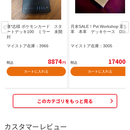
隆*志様 ポケモンカード スタ
月末SALE！Pvt.Workshop 選定
ートデッキ100 ミラー 未開
革 本革 デッキケース DB08
封
マイストア在庫：
3966
マイストア在庫：
3005
8874
17400
税込
円
税込
円
カートに入れる
カートに入れる
このカテゴリをもっと見る
カスタマーレビュー