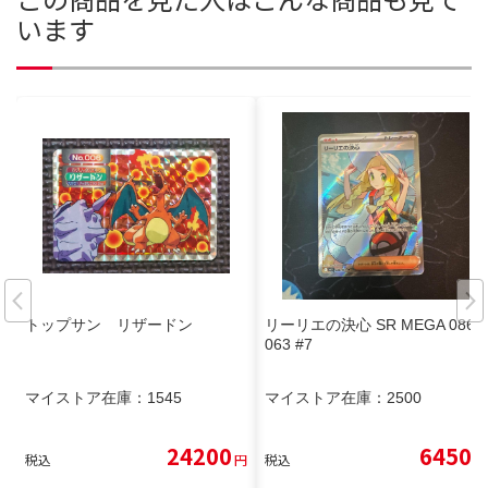
います
トップサン リザードン
リーリエの決心 SR MEGA 086/
063 #7
マイストア在庫：
1545
マイストア在庫：
2500
24200
6450
税込
円
税込
円