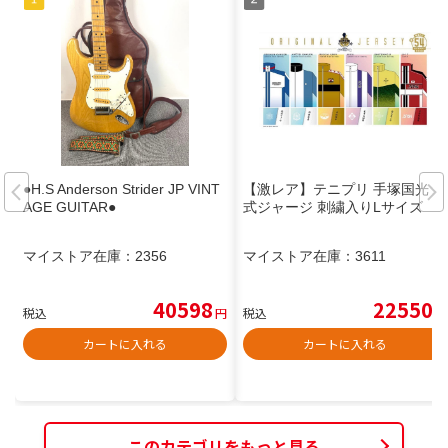
●H.S Anderson Strider JP VINT
【激レア】テニプリ 手塚国光 公
AGE GUITAR●
式ジャージ 刺繍入りLサイズ
マイストア在庫：
2356
マイストア在庫：
3611
40598
22550
税込
円
税込
円
カートに入れる
カートに入れる
このカテゴリをもっと見る