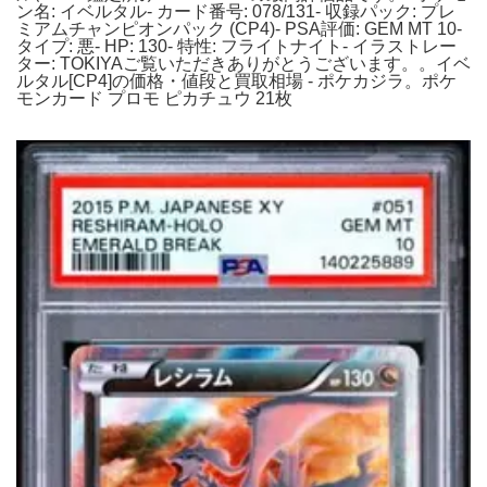
ン名: イベルタル- カード番号: 078/131- 収録パック: プレ
ミアムチャンピオンパック (CP4)- PSA評価: GEM MT 10-
タイプ: 悪- HP: 130- 特性: フライトナイト- イラストレー
ター: TOKIYAご覧いただきありがとうございます。。イベ
ルタル[CP4]の価格・値段と買取相場 - ポケカジラ。ポケ
モンカード プロモ ピカチュウ 21枚