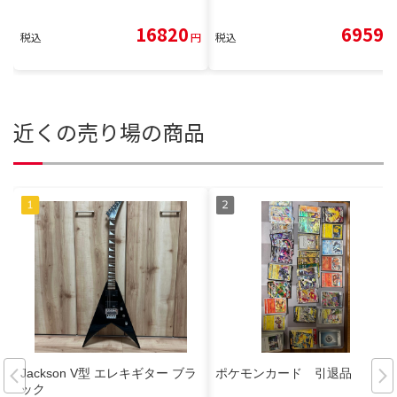
16820
6959
税込
円
税込
円
近くの売り場の商品
Jackson V型 エレキギター ブラ
ポケモンカード 引退品
ック