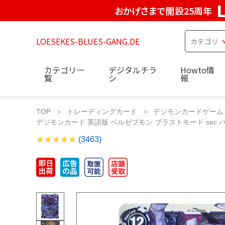
おかげさまで開設25周年
LOESEKES-BLUES-GANG.DE
カテゴリ一
デジタルチラ
Howto情
覧
シ
報
TOP
トレーディングカード
デジモンカードゲーム
デジモンカード 英語版 ベルゼブモン ブラストモード sec
(3463)