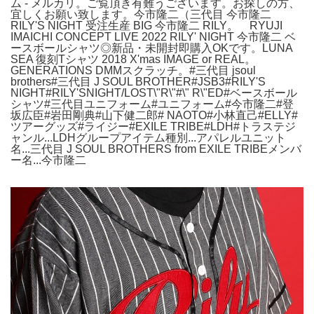
ム - メルカリ。ご覧頂き有難うございます。お探しの方、
宜しくお願い致します。今市隆二（三代目 今市隆二
RILY'S NIGHT 受注生産 BIG 今市隆二 RILY。 RYUJI
IMAICHI CONCEPT LIVE 2022 RILY' NIGHT 今市隆二 ベ
ースボールシャツ◎新品・未開封即購入OKです。LUNA
SEA 復刻Tシャツ 2018 X'mas IMAGE or REAL。
GENERATIONS DMMスクラッチ。#三代目 jsoul
brothers#三代目 J SOUL BROTHER#JSB3#RILY'S
NIGHT#RILY'SNIGHT/LOST\"R\"#\" R\"ED#ベースボール
シャツ#三代目ユニフォーム#ユニフォーム#今市隆二#登
坂広臣#岩田剛典#山下健二郎# NAOTO#小林直己#ELLY#
ツアーグッズ#ライジー#EXILE TRIBE#LDH#トラステジ
ャンル...LDHグループアイテム種別...アパレルユニット
名...三代目 J SOUL BROTHERS from EXILE TRIBEメンバ
ー名...今市隆二