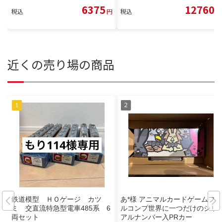
6375
12760
税込
円
税込
円
近くの売り場の商品
鉄道模型 ＨＯゲージ カツ
あ*様 アニマルカードゲームフ
ミ 交直流特急型電車485系 6
ルコンプ世界に一つだけのシリ
両セット
アルナンバー入PRカー