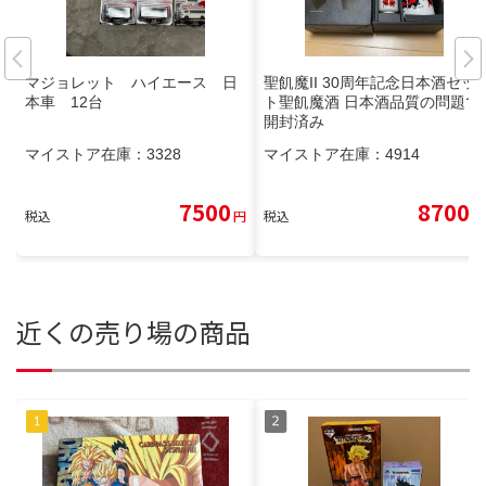
マジョレット ハイエース 日
聖飢魔II 30周年記念日本酒セッ
本車 12台
ト聖飢魔酒 日本酒品質の問題で
開封済み
マイストア在庫：
3328
マイストア在庫：
4914
7500
8700
税込
円
税込
円
近くの売り場の商品