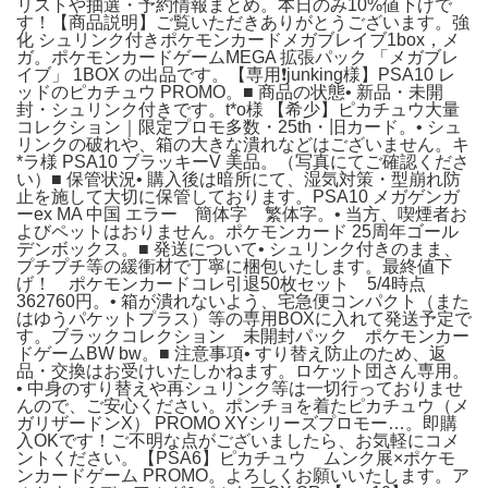
リストや抽選・予約情報まとめ。本日のみ10%値下げで
す！【商品説明】ご覧いただきありがとうございます。強
化 シュリンク付きポケモンカードメガブレイブ1box，メ
ガ。ポケモンカードゲームMEGA 拡張パック 「メガブレ
イブ」 1BOX の出品です。【専用❗️junking様】PSA10 レ
ッドのピカチュウ PROMO。■ 商品の状態• 新品・未開
封・シュリンク付きです。t*o様 【希少】ピカチュウ大量
コレクション｜限定プロモ多数・25th・旧カード。• シュ
リンクの破れや、箱の大きな潰れなどはございません。キ
*ラ様 PSA10 ブラッキーV 美品。（写真にてご確認くださ
い）■ 保管状況• 購入後は暗所にて、湿気対策・型崩れ防
止を施して大切に保管しております。PSA10 メガゲンガ
ーex MA 中国 エラー 簡体字 繁体字。• 当方、喫煙者お
よびペットはおりません。ポケモンカード 25周年ゴール
デンボックス。■ 発送について• シュリンク付きのまま、
プチプチ等の緩衝材で丁寧に梱包いたします。最終値下
げ！ ポケモンカードコレ引退50枚セット 5/4時点
362760円。• 箱が潰れないよう、宅急便コンパクト（また
はゆうパケットプラス）等の専用BOXに入れて発送予定で
す。ブラックコレクション 未開封パック ポケモンカー
ドゲームBW bw。■ 注意事項• すり替え防止のため、返
品・交換はお受けいたしかねます。ロケット団さん専用。
• 中身のすり替えや再シュリンク等は一切行っておりませ
んので、ご安心ください。ポンチョを着たピカチュウ（メ
ガリザードンX） PROMO XYシリーズプロモー…。即購
入OKです！ご不明な点がございましたら、お気軽にコメ
ントください。【PSA6】ピカチュウ ムンク展×ポケモ
ンカードゲーム PROMO。よろしくお願いいたします。ア