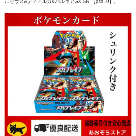
ルセウス&ディアルガ&パルキアGX SR 【psa10】。