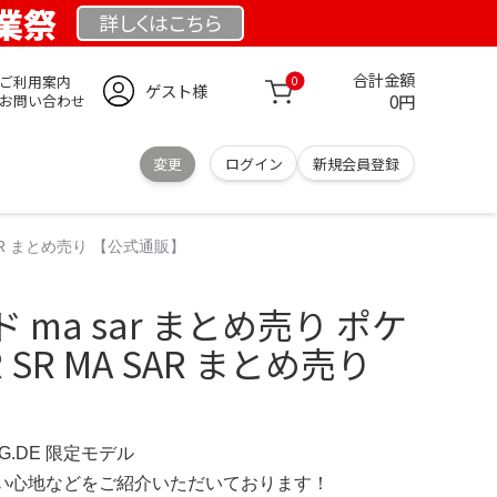
創業祭
詳しくは
こちら
合計金額
ご利用案内
0
ゲスト様
0円
お問い合わせ
変更
ログイン
新規会員登録
SAR まとめ売り 【公式通販】
ma sar まとめ売り ポケ
SR MA SAR まとめ売り
NG.DE 限定モデル
の使い心地などをご紹介いただいております！