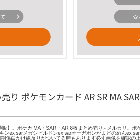
いて
受
る
め売り ポケモンカード AR SR MA 
式通販】。ポケカ MA・SAR・AR 8枚まとめ売り - メルカリ。ポケ
ex sarメガシビルドンex sarオーガポンかまどのめんex sa
り初期傷白かけ線反りがついてる時もあります必ず画像を確認の上