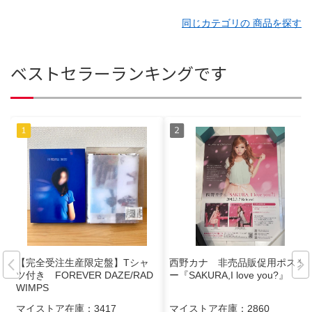
同じカテゴリの 商品を探す
ベストセラーランキングです
【完全受注生産限定盤】Tシャ
西野カナ 非売品販促用ポスタ
ツ付き FOREVER DAZE/RAD
ー『SAKURA,I love you?』
WIMPS
マイストア在庫：
3417
マイストア在庫：
2860