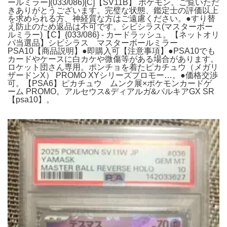
ールミラー](033/086)[C]【SV11B】 ポケモン。ご覧いただ
きありがとうございます。完璧な状態、鑑定士の評価以上
を求められる方、神経質な方はご遠慮ください。●すり替
え防止のため返品は不可です。シビシラス(マスターボー
ルミラー)【C】{033/086} - カードラッシュ。【ネットオリ
パ当選品】シビシラス マスターボールミラー
PSA10【商品説明】●即購入可【注意事項】●PSA10でも
カードやケースに白カケや微傷等がある場合があります。
ロケット団さん専用。ポンチョを着たピカチュウ（メガリ
ザードンX） PROMO XYシリーズプロモー…。●価格交渉
可。【PSA6】ピカチュウ ムンク展×ポケモンカードゲ
ーム PROMO。アルセウス&ディアルガ&パルキアGX SR
【psa10】。