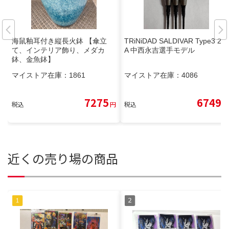
海鼠釉耳付き縦長火鉢 【傘立
TRiNiDAD SALDIVAR Type3 2B
て、インテリア飾り、メダカ
A 中西永吉選手モデル
鉢、金魚鉢】
マイストア在庫：
1861
マイストア在庫：
4086
7275
6749
税込
円
税込
円
近くの売り場の商品