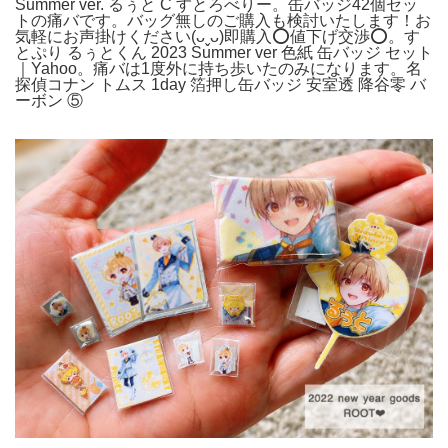
Summer ver. るぅと C すとろべりー。缶バッジ42個セッ
トの痛バです。バッグ無しのご購入も検討いたします！お
気軽にお声掛けください(ᴗˬᴗ)即購入⭕️値下げ交渉⭕️。す
とぷり るぅとくん 2023 Summer ver 色紙 缶バッジ セット
｜Yahoo。痛バは1度外に持ち歩いたのみになります。名
探偵コナン トムス 1day 箔押し缶バッジ 安室透 降谷零 バ
ーボン ⑤