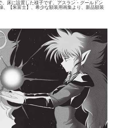
示で、床に設置した様子です。アスラン・グールドン
山操、【朱富士】、希少な額装用画集より、新品額装