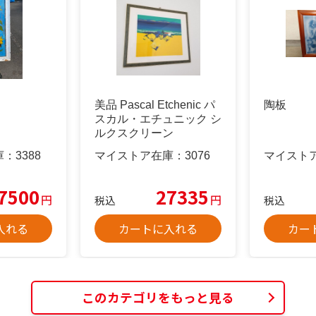
美品 Pascal Etchenic パ
陶板
スカル・エチュニック シ
ルクスクリーン
庫：
3388
マイストア在庫：
3076
マイスト
7500
27335
円
円
税込
税込
入れる
カートに入れる
カー
このカテゴリをもっと見る