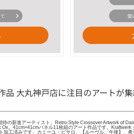
いて
受
る
 アート作品 大丸神戸店に注目のアートが集
Retro-Style Crossover Artwork of Daimajin, Tets
 28, and Black Ox。41cm×41cmパネル11枚組のアート作品です。Kraft
ト加工済みです。カミーユ・ピサロ、【ルーヴル、午後】、希