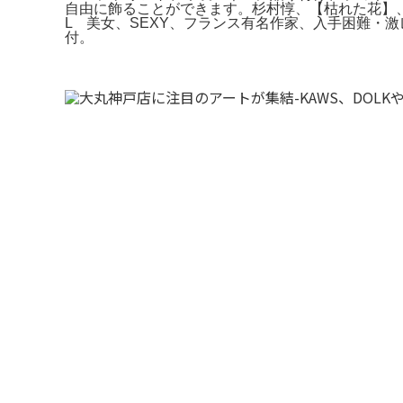
自由に飾ることができます。杉村惇、【枯れた花】
L 美女、SEXY、フランス有名作家、入手困難・
付。