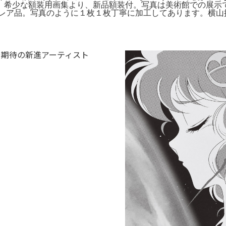
、希少な額装用画集より、新品額装付。写真は美術館での展
激レア品。写真のように１枚１枚丁寧に加工してあります。横