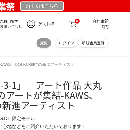
創業祭
詳しくは
こちら
合計金額
ご利用案内
0
ゲスト様
0円
お問い合わせ
変更
ログイン
新規会員登録
結-KAWS、DOLKや期待の新進アーティスト
-2-3-1」 アート作品 大丸
アートが集結-KAWS、
の新進アーティスト
NG.DE 限定モデル
の使い心地などをご紹介いただいております！