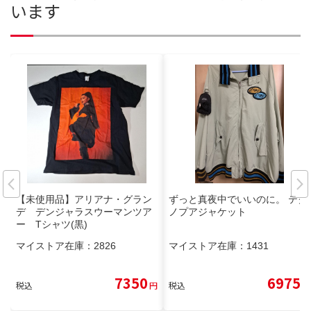
います
【未使用品】アリアナ・グラン
ずっと真夜中でいいのに。 テク
デ デンジャラスウーマンツア
ノプアジャケット
ー Tシャツ(黒)
マイストア在庫：
2826
マイストア在庫：
1431
7350
6975
税込
円
税込
円