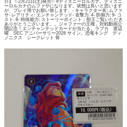
介】​ ✨2月21日(土)発売✨ #ディズニーロルカナ。ディズニ
ーロルカナのムファサになります。状態は良いと思います
が、プレイ用でお願い致します。- キャラクター名: ムファ
サ- レアリティ: エンチャンテッド- 攻撃力: 4- 防御力: 9- コ
スト: 8- 特殊能力: ストーリーポイント：獣王ご覧いただき
ありがとうございます。。ジャファーの王権」対戦動画公
開記念！エンチャンテッドカードが当たる。ラブカ 渡辺
曜 SEC アニバーサリー2026 サイン。恐竜キング ディ
ノニクス シークレット 骨