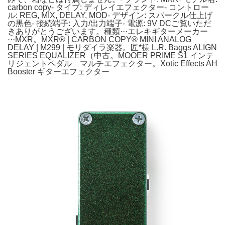
carbon copy- タイプ: ディレイエフェクター- コントロー
ル: REG, MIX, DELAY, MOD- デザイン: スパークル仕上げ
の黒色- 接続端子: 入力/出力端子- 電源: 9V DCご覧いただ
きありがとうございます。種類···エレキギターメーカー
···MXR。MXR® | CARBON COPY® MINI ANALOG
DELAY | M299 | モリダイラ楽器。匠*様 L.R. Baggs ALIGN
SERIES EQUALIZER（中古。MOOER PRIME S1 インテ
リジェントペダル マルチエフェクター。Xotic Effects AH
Booster ギターエフェクター