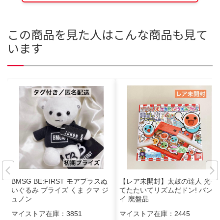
この商品を見た人はこんな商品も見て
います
BMSG BE:FIRST モアプラスぬ
【レア未開封】太鼓の達人 光っ
いぐるみ プライズ くま クマ ジ
てたたいてリズムだドン! バンダ
ュノン
イ 廃盤品
マイストア在庫：
3851
マイストア在庫：
2445