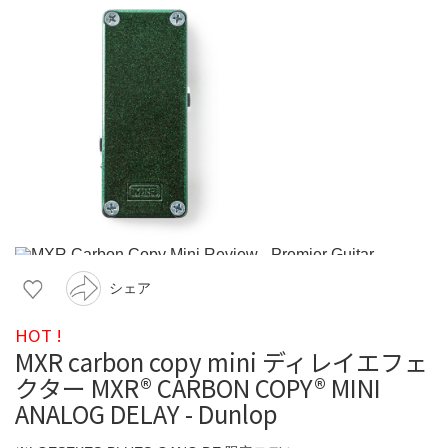
シェア
HOT !
MXR carbon copy mini ディレイエフェ
クター MXR® CARBON COPY® MINI
ANALOG DELAY - Dunlop