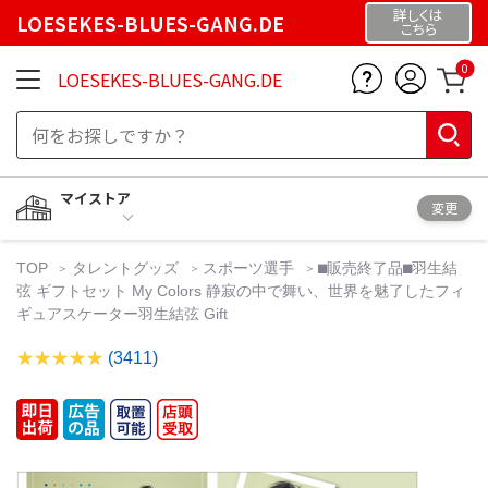
詳しくは
LOESEKES-BLUES-GANG.DE
こちら
0
LOESEKES-BLUES-GANG.DE
マイストア
変更
TOP
タレントグッズ
スポーツ選手
⬛︎販売終了品⬛︎羽生結
弦 ギフトセット My Colors 静寂の中で舞い、世界を魅了したフィ
ギュアスケーター羽生結弦 Gift
(3411)