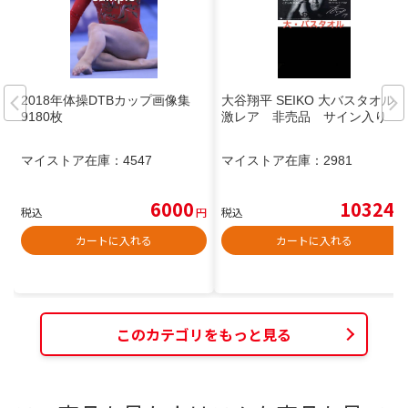
2018年体操DTBカップ画像集
大谷翔平 SEIKO 大バスタオル
9180枚
激レア 非売品 サイン入り
マイストア在庫：
4547
マイストア在庫：
2981
6000
10324
税込
円
税込
円
カートに入れる
カートに入れる
このカテゴリをもっと見る