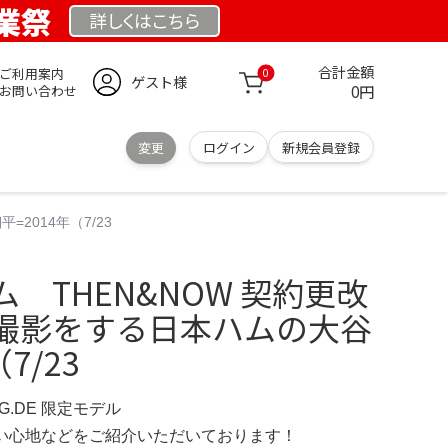
創業祭
詳しくは
こちら
合計金額
ご利用案内
0
ゲスト様
0円
お問い合わせ
変更
ログイン
新規会員登録
2014年（7/23
 THEN&NOW 契約更改
撮影をする日本ハムの大谷
7/23
NG.DE 限定モデル
の使い心地などをご紹介いただいております！