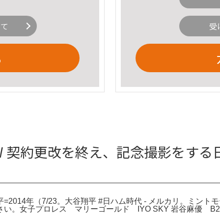
いて
受
る
W 契約更改を終え、記念撮影をする日
年（7/23。大谷翔平 #日ハム時代 - メルカリ。ミントモール / 
レス マリーゴールド IYO SKY 岩谷麻優 B2ポスター WWE。Vi