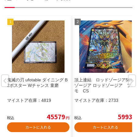
鬼滅の刃 ufotable ダイニング B
頂上連結 ロッドゾージア5th
2ポスター Wチャンス 童磨
ゾージア ロッドゾージア プロ
モ CS
マイストア在庫：
4819
マイストア在庫：
2733
45579
5993
税込
円
税込
円
カートに入れる
カートに入れる