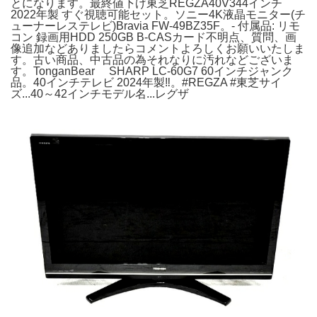
とになります。最終値下げ東芝REGZA40V344インチ
2022年製 すぐ視聴可能セット。ソニー4K液晶モニター(チ
ューナーレステレビ)Bravia FW-49BZ35F。- 付属品: リモ
コン 録画用HDD 250GB B-CASカード不明点、質問、画
像追加などありましたらコメントよろしくお願いいたしま
す。古い商品、中古品の為それなりに汚れなどございま
す。TonganBear SHARP LC-60G7 60インチジャンク
品。40インチテレビ 2024年製‼️。#REGZA #東芝サイ
ズ...40～42インチモデル名...レグザ