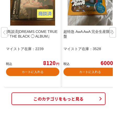
[商談済]DREAMS COME TRUE
超特急 AwA AwA 完全生産限定
「THE BLACK ◯ ALBUM」
盤
マイストア在庫：
2239
マイストア在庫：
3528
8120
6000
税込
円
税込
円
カートに入れる
カートに入れる
このカテゴリをもっと見る