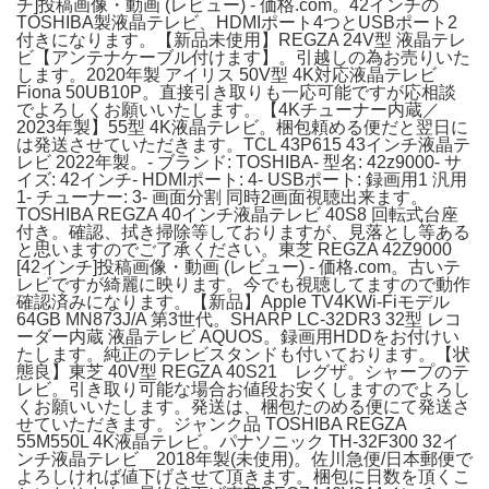
チ]投稿画像・動画 (レビュー) - 価格.com。42インチの
TOSHIBA製液晶テレビ、HDMIポート4つとUSBポート2
付きになります。【新品未使用】REGZA 24V型 液晶テレ
ビ【アンテナケーブル付けます】。引越しの為お売りいた
します。2020年製 アイリス 50V型 4K対応液晶テレビ
Fiona 50UB10P。直接引き取りも一応可能ですが応相談
でよろしくお願いいたします。【4Kチューナー内蔵／
2023年製】55型 4K液晶テレビ。梱包頼める便だと翌日に
は発送させていただきます。TCL 43P615 43インチ液晶テ
レビ 2022年製。- ブランド: TOSHIBA- 型名: 42z9000- サ
イズ: 42インチ- HDMIポート: 4- USBポート: 録画用1 汎用
1- チューナー: 3- 画面分割 同時2画面視聴出来ます。
TOSHIBA REGZA 40インチ液晶テレビ 40S8 回転式台座
付き。確認、拭き掃除等しておりますが、見落とし等ある
と思いますのでご了承ください。東芝 REGZA 42Z9000
[42インチ]投稿画像・動画 (レビュー) - 価格.com。古いテ
レビですが綺麗に映ります。今でも視聴してますので動作
確認済みになります。【新品】Apple TV4KWi-Fiモデル
64GB MN873J/A 第3世代。SHARP LC-32DR3 32型 レコ
ーダー内蔵 液晶テレビ AQUOS。録画用HDDをお付けい
たします。純正のテレビスタンドも付いております。【状
態良】東芝 40V型 REGZA 40S21 レグザ。シャープのテ
レビ。引き取り可能な場合お値段お安くしますのでよろし
くお願いいたします。発送は、梱包たのめる便にて発送さ
せていただきます。ジャンク品 TOSHIBA REGZA
55M550L 4K液晶テレビ。パナソニック TH-32F300 32イ
ンチ液晶テレビ 2018年製(未使用)。佐川急便/日本郵便で
よろしければ値下げさせて頂きます。梱包に日数を頂くこ