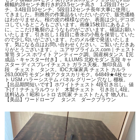
横幅約28センチ奥行き約23.5センチ高さ 1.2段目7セン
チ、3.4段目10センチ、5段目12センチ長年大事に使用し
てきました。刑務所の作業品をいただいたので、販売価格
はわかりません。桜の皮の模様なのか、表面は少しデコボ
コしているところもございます。画像15枚目にあるよう
に、ここだけ亀裂のようなものがございます。確認お願い
いたします。引き出し１段目に香水の小瓶を保管していた
ので少し匂いがございます。たのメル便で発送いたしま
す。気になる点はお問い合わせください。ご覧いただきあ
りがとうございます。。ユアサプライムス.com｜チェスト
箪笥 タンス ホワイト アンティーク調。国産桐タンス【完
成品・キャスター付き】。ILLUMS 北欧モダン 五段 キャ
スター ディスプレイチェスト ガラス天板。無印良品 6
段 チェスト タンス。IDC大塚家具 チェスト カルラ
263,000円 モダン 検アクタスカリモク。64849★4枚セッ
ト USM ハラーシステム パネル グリーン 穴なし 棚板。
【出品期間短いです】ホワイトチェスト 4段引き出し。値
下げ！ナチュラルウッド 木製チェスト 引き出し4段。
送料込み！昭和 レトロ 古民家 チェスト たんす 物入れ。
【美品】ワードローブ タンス ダークブラウン