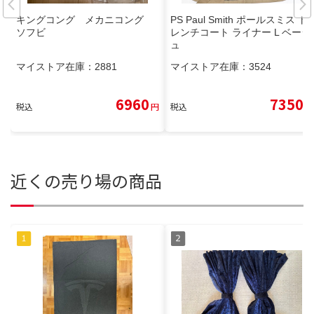
キングコング メカニコング
PS Paul Smith ポールスミス ト
ソフビ
レンチコート ライナー L ベージ
ュ
マイストア在庫：
2881
マイストア在庫：
3524
6960
7350
税込
円
税込
円
近くの売り場の商品