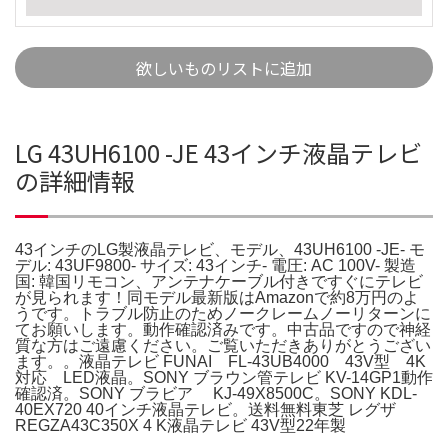
欲しいものリストに追加
LG 43UH6100 -JE 43インチ液晶テレビ
の詳細情報
43インチのLG製液晶テレビ、モデル、43UH6100 -JE- モ
デル: 43UF9800- サイズ: 43インチ- 電圧: AC 100V- 製造
国: 韓国リモコン、アンテナケーブル付きですぐにテレビ
が見られます！同モデル最新版はAmazonで約8万円のよ
うです。トラブル防止のためノークレームノーリターンに
てお願いします。動作確認済みです。中古品ですので神経
質な方はご遠慮ください。ご覧いただきありがとうござい
ます。。液晶テレビ FUNAI FL-43UB4000 43V型 4K
対応 LED液晶。SONY ブラウン管テレビ KV-14GP1動作
確認済。SONY ブラビア KJ-49X8500C。SONY KDL-
40EX720 40インチ液晶テレビ。送料無料東芝 レグザ
REGZA43C350X 4 K液晶テレビ 43V型22年製