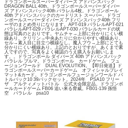
ドラゴンボールスーパーダイバーズ アドバンスパック
DRAGON BALL 40th。ドラゴンボールスーパーダイバー
ズ アドバンスパック40th パラレル4枚。ドラゴンボール
40th アドバンスパックのカードリスト スーパー。ドラゴ
ンボールスーパーダイバーズ アドバンスパック40th フリ
ーザのまとめ売りになります。APT-019 パラレルAPT-021
パラレルAPT-029 パラレルAPT-030 パラレルカードの状
態は写真のとおりです。ヤムチャ→上部に分かりにくい横
線あり。クリリン→中央あたりに分かりやすい横線あり。
セル→素人目に目立つ横線なし。魔人ブウ→上部にとても
分かりにくい横線あり。上記のとおりですが、あくまで素
人ですので、写真をよく確認のうえ購入をお願いしま
す。。ドラゴンボール ダイバーズ 40th アドバンスパック
パラレル ブルマ。ドラゴンボール カードゲーム フュ
ージョンワールド DUAL EVOLUTION。【即日発送】ド
ラゴンボールスーパーカードゲーム オフィシャルプレイ
マット&カード。ドラゴンボールフュージョンワールド バ
トルパック10 39パックセット。2024年 PSA10 フリー
ザ アルティメットバトル 公式大会限定品。ドラゴンボ
ールカードゲーム FB06 追い来る脅威。FB01-139 孫悟
空 パラレル psa10