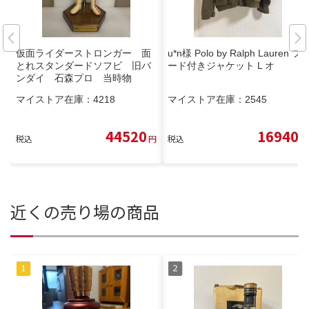
仮面ライダーストロンガー 面
u*n様 Polo by Ralph Lauren フ
とれスタンダードソフビ 旧バ
ード付きジャケット L オ
ンダイ 石森プロ 当時物
マイストア在庫：
4218
マイストア在庫：
2545
44520
16940
税込
円
税込
円
近くの売り場の商品