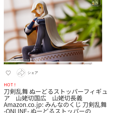
シェア
HOT !
刀剣乱舞 ぬーどるストッパーフィギュ
ア 山姥切国広 山姥切長義
Amazon.co.jp: みんなのくじ 刀剣乱舞
-ONLINE- ぬーどるストッパーの