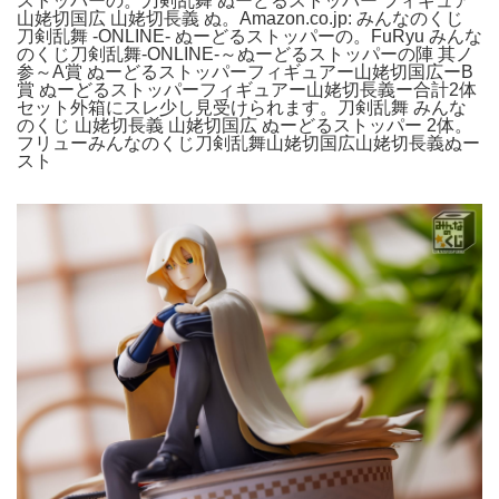
ストッパーの。刀剣乱舞 ぬーどるストッパー フィギュア
山姥切国広 山姥切長義 ぬ。Amazon.co.jp: みんなのくじ
刀剣乱舞 -ONLINE- ぬーどるストッパーの。FuRyu みんな
のくじ刀剣乱舞-ONLINE-～ぬーどるストッパーの陣 其ノ
参～A賞 ぬーどるストッパーフィギュアー山姥切国広ーB
賞 ぬーどるストッパーフィギュアー山姥切長義ー合計2体
セット外箱にスレ少し見受けられます。刀剣乱舞 みんな
のくじ 山姥切長義 山姥切国広 ぬーどるストッパー 2体。
フリューみんなのくじ刀剣乱舞山姥切国広山姥切長義ぬー
スト