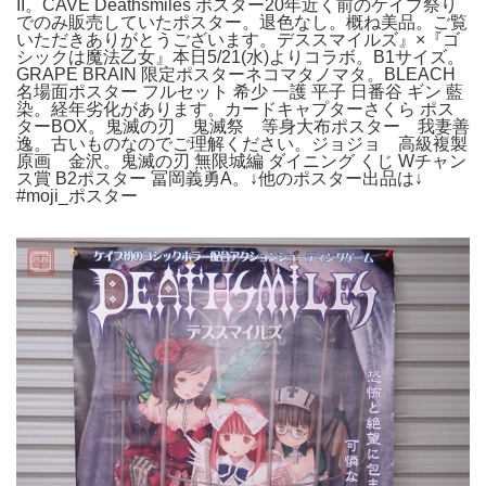
II。CAVE Deathsmiles ポスター20年近く前のケイブ祭り
でのみ販売していたポスター。退色なし。概ね美品。ご覧
いただきありがとうございます。デススマイルズ』×『ゴ
シックは魔法乙女』本日5/21(水)よりコラボ。B1サイズ。
GRAPE BRAIN 限定ポスターネコマタノマタ。BLEACH
名場面ポスター フルセット 希少 一護 平子 日番谷 ギン 藍
染。経年劣化があります。カードキャプターさくら ポス
ターBOX。鬼滅の刃 鬼滅祭 等身大布ポスター 我妻善
逸。古いものなのでご理解ください。ジョジョ 高級複製
原画 金沢。鬼滅の刃 無限城編 ダイニング くじ Wチャン
ス賞 B2ポスター 冨岡義勇A。↓他のポスター出品は↓
#moji_ポスター