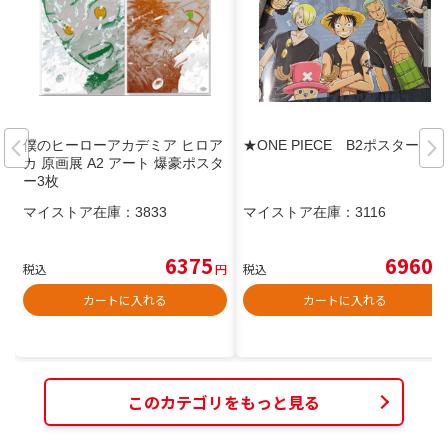
僕のヒーローアカデミア ヒロア
★ONE PIECE B2ポスター
カ 原画展 A2 アート 爆豪ポスタ
ー3枚
マイストア在庫：
3833
マイストア在庫：
3116
6375
6960
税込
円
税込
円
カートに入れる
カートに入れる
このカテゴリをもっと見る