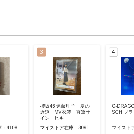
櫻坂46 遠藤理子 夏の
G-DRAG
近道 MV衣装 直筆サ
SCH ブ
イン ヒキ
庫：
4108
マイストア在庫：
3091
マイスト