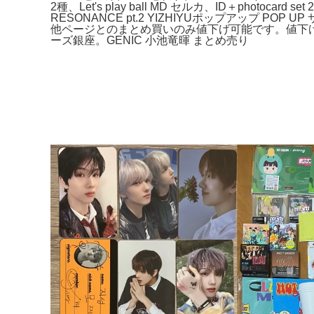
2種、Let's play ball MD セルカ、ID＋photoca
RESONANCE pt.2 YIZHIYUポップアッ
他ページとのまとめ買いのみ値下げ可能です。値下げ、バラ売り
ーズ銀座。GENIC 小池竜暉 まとめ売り