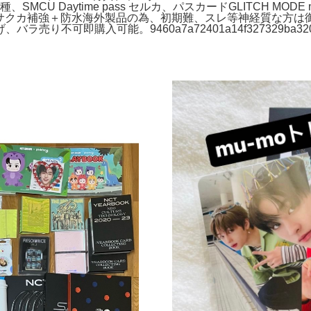
rd set 2種、SMCU Daytime pass セルカ、パスカードGLITCH
プ POP UP サクカ補強＋防水海外製品の為、初期難、スレ等神経
不可即購入可能。9460a7a72401a14f327329ba320