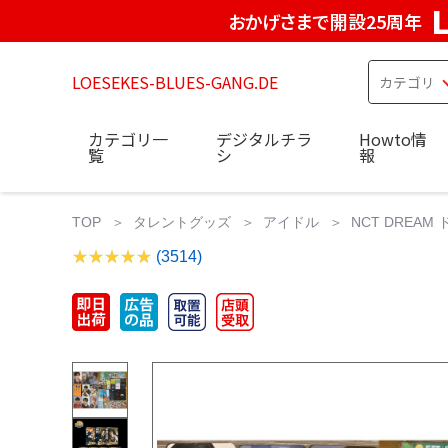
おかげさまで開設25周年
LOESEKES-BLUES-GANG.DE
カテゴリ一
デジタルチラ
Howto情
覧
シ
報
TOP
タレントグッズ
アイドル
NCT DREAM
(3514)