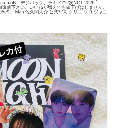
 MODE mu-moB、デジパック、ラキドロ2次NCT 2020
質な方は御遠慮下さい。いいねが増えても値下げはしません。
5e9。 Man 佐久間大介 公式写真 クリエ ソロ ジャニ