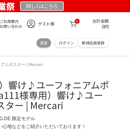
創業祭
詳しくは
こちら
合計金額
ご利用案内
0
ゲスト様
0円
お問い合わせ
変更
ログイン
新規会員登録
ムポスター | Mercari
111）響け♪ユーフォニアムポ
iaa111様専用）響け♪ユー
 | Mercari
NG.DE 限定モデル
の使い心地などをご紹介いただいております！