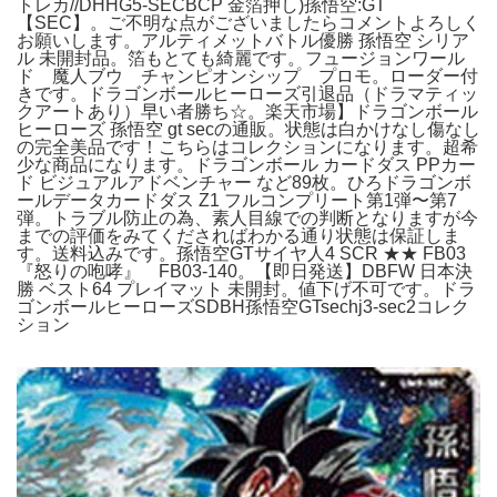
トレカ//DHHG5-SECBCP 金箔押し)孫悟空:GT
【SEC】。ご不明な点がございましたらコメントよろしく
お願いします。アルティメットバトル優勝 孫悟空 シリア
ル 未開封品。箔もとても綺麗です。フュージョンワール
ド 魔人ブウ チャンピオンシップ プロモ。ローダー付
きです。ドラゴンボールヒーローズ引退品（ドラマティッ
クアートあり）早い者勝ち☆。楽天市場】ドラゴンボール
ヒーローズ 孫悟空 gt secの通販。状態は白かけなし傷なし
の完全美品です！こちらはコレクションになります。超希
少な商品になります。ドラゴンボール カードダス PPカー
ド ビジュアルアドベンチャー など89枚。ひろドラゴンボ
ールデータカードダス Z1 フルコンプリート第1弾〜第7
弾。トラブル防止の為、素人目線での判断となりますが今
までの評価をみてくださればわかる通り状態は保証しま
す。送料込みです。孫悟空GTサイヤ人4 SCR ★★ FB03
『怒りの咆哮』 FB03-140。【即日発送】DBFW 日本決
勝 ベスト64 プレイマット 未開封。値下げ不可です。ドラ
ゴンボールヒーローズSDBH孫悟空GTsechj3-sec2コレク
ション