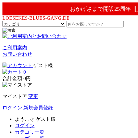
おかげさまで開設25周年
LOESEKES-BLUES-GANG.DE
ご利用案内
お問い合わせ
ゲスト様
0
合計金額
0円
マイストア
変更
ログイン
新規会員登録
ようこそ
ゲスト様
ログイン
カテゴリ一覧