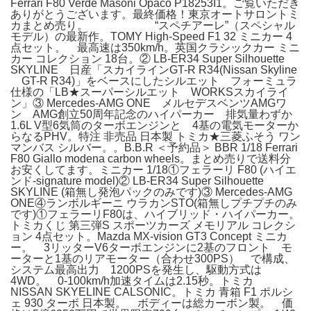
Ferrari F80 Verde Masoni Opaco P18253I1。ご覧いただき
ありがとうございます。最終価格！東京オートサロントミ
カまとめ売り。 “スペチアーレ”（スペシャル
モデル）の最新作。TOMY High-Speed F1 32 ミニカー 4
点セット。 最高速は350km/h。英国クラシックカー ミニ
カー コレクション 18台。② LB-ER34 Super Silhouette
SKYLINE 日産「スカイラインGT-R R34(Nissan Skyline
GT-R R34)」をベースにしたシルエット フォーミュラ
仕様の「LB★スーパーシルエット WORKSスカイライ
ン」③ Mercedes-AMG ONE メルセデスベンツAMGワ
ン AMG創立50周年記念のハイパーカー 排気量わずか
1.6L V型6気筒のターボエンジンと 4基の電気モーターか
らなるPHV。特注 非売品 日本製 トミカ★三菱ふそう ワン
マンバス シルバー。。B.B.R ＜予約品＞ BBR 1/18 Ferrari
F80 Giallo modena carbon wheels。まとめ売りで送料分
お安くしてます。ミニカー 1/18①フェラーリ F80 (ハイエ
ンド-signature model)② LB-ER34 Super Silhouette
SKYLINE (箱無し発泡パックのみです)③ Mercedes-AMG
ONE④ランボルギーニ ウラカンSTO(箱無しプチプチのみ
です)①フェラーリF80は、ハイブリッド・ハイパーカー。
トミカくじ 第三弾S スポーツカーズ メモリアル コレクシ
ョン 4点セット。Mazda MX-vision GT3 Concept ミニカ
ー。 3リッターV6ターボエンジンに2基のフロント モ
ーターと1基のリアモーター（合わせ300PS） で構成、
システム最高出力 1200PSを発生し、駆動方式は
4WD。 0-100km/h加速タイムは2.15秒。トミカ
NISSAN SKYELINE CALSONIC。トミカ 青箱 F1 ポルシ
ェ 930 ターボ 日本製。 ボディーは総カーボン製。 価