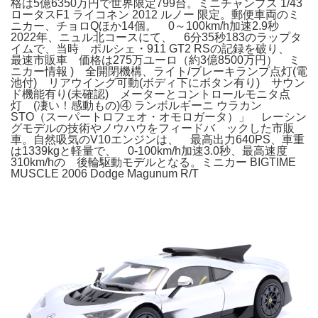
格は5億6350万円で世界限定799台。ミニチャンプス 1/43
ロータスF1 ライコネン 2012 ルノー 限定。郵便車両のミ
ニカー、チョロQほか14個。 0～100km/h加速2.9秒
2022年、ニュル北コースにて、 6分35秒183のラップタ
イムで、当時 ポルシェ・911 GT2 RSの記録を破り、
最速市販車 価格は275万ユーロ（約3億8500万円） ミ
ニカー情報 ) 全開閉機構、ライト/ブレーキランプ点灯(電
池付) リアウイング可動(ボディ下にボタン有り) サウン
ド機能有り(未確認) メーターとコントロールモニタ点
灯 (凄い！感動もの)④ ランボルギーニ ウラカン
STO（スーパートロフェオ・オモロガータ）」 レーシン
グモデルの技術やノウハウをフィードバ ックした市販
車。自然吸気のV10エンジンは、 最高出力640PS、車重
は1339kgと軽量で、 0-100km/h加速3.0秒、最高速度
310km/hの 後輪駆動モデルとなる。ミニカー BIGTIME
MUSCLE 2006 Dodge Magunum R/T