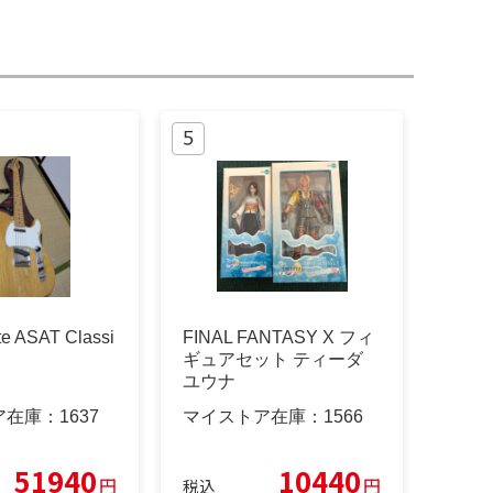
te ASAT Classi
FINAL FANTASY X フィ
ギュアセット ティーダ
ユウナ
ア在庫：
1637
マイストア在庫：
1566
51940
10440
円
円
税込