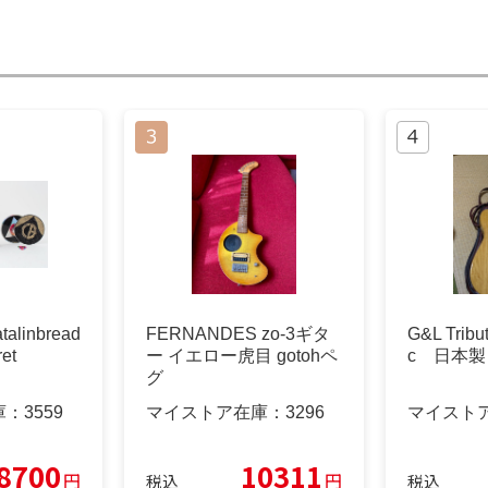
linbread
FERNANDES zo-3ギタ
G&L Tribu
ret
ー イエロー虎目 gotohペ
c 日本製
グ
庫：
3559
マイストア在庫：
3296
マイスト
8700
10311
円
円
税込
税込