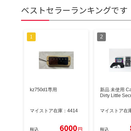
ベストセラーランキングです
kz750d1専用
新品 未使用 Cata
Dirty Little Sec
マイストア在庫：
4414
マイストア在
6000
円
税込
税込